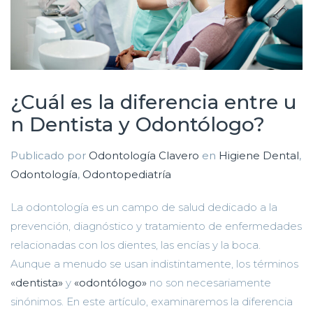
¿Cuál es la diferencia entre u
n Dentista y Odontólogo?
Publicado por
Odontología Clavero
en
Higiene Dental
,
Odontología
,
Odontopediatría
La odontología es un campo de salud dedicado a la
prevención, diagnóstico y tratamiento de enfermedades
relacionadas con los dientes, las encías y la boca.
Aunque a menudo se usan indistintamente, los términos
«dentista»
y
«odontólogo»
no son necesariamente
sinónimos. En este artículo, examinaremos la diferencia