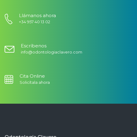
Llámanos ahora
+34 957 40 13 02
Escríbenos
info@odontologiaclavero.com
Cita Online
Solicítala ahora