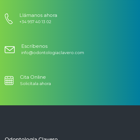
Llámanos ahora
+34 957 40 13 02
Escríbenos
info@odontologiaclavero.com
Cita Online
Solicítala ahora
Odontología Clavero